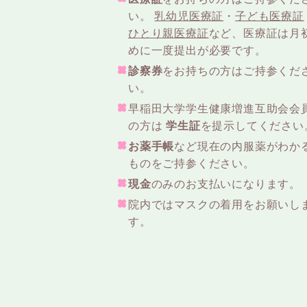
い。
乳幼児医療証
・
子ども医療証
ひとり親医療証
など、医療証は月
めに一度提出が必要です。
診察券
をお持ちの方はご持参くだ
い。
早稲田大学学生健康増進互助会会
の方は
学生証
を提示してください
お薬手帳
など現在の内服薬がわか
ものをご持参ください。
現金
のみのお支払いになります。
院内ではマスクの着用をお願いし
す。