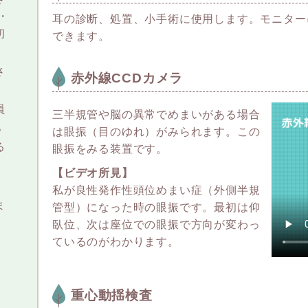
・
耳の診断、処置、小手術に使用します。モニター
初
できます。
さ
赤外線CCDカメラ
員
三半規管や脳の異常でめまいがある場合
。
は眼振（目のゆれ）がみられます。この
る
眼振をみる装置です。
【ビデオ所見】
私が良性発作性頭位めまい症（外側半規
ま
管型）になった時の眼振です。最初は仰
臥位、次は座位での眼振で方向が変わっ
ているのがわかります。
重心動揺検査