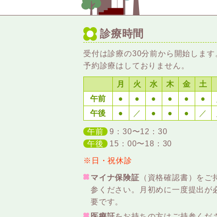
診療時間
受付は診療の30分前から開始します
予約診療はしておりません。
月
火
水
木
金
土
午前
●
●
●
●
●
●
午後
●
／
●
●
●
／
午前
9：30〜12：30
午後
15：00〜18：30
※日・祝休診
マイナ保険証
（資格確認書）をご
参ください。月初めに一度提出が
要です。
医療証
をお持ちの方はご持参くだ