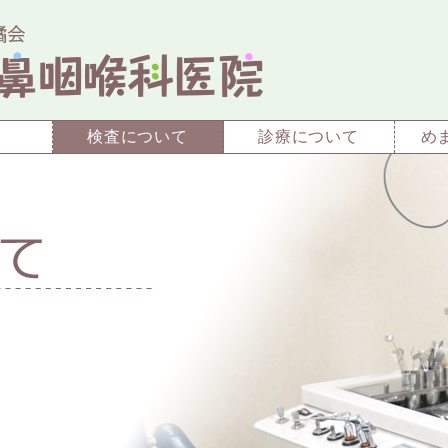
介
検査について
診療について
め